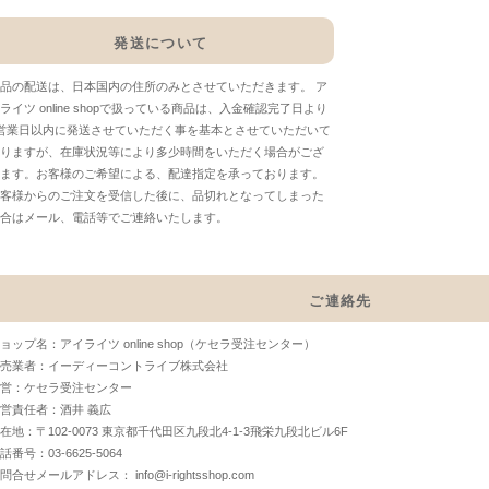
発送について
品の配送は、日本国内の住所のみとさせていただきます。 ア
ライツ online shopで扱っている商品は、入金確認完了日より
営業日以内に発送させていただく事を基本とさせていただいて
りますが、在庫状況等により多少時間をいただく場合がござ
ます。お客様のご希望による、配達指定を承っております。
客様からのご注文を受信した後に、品切れとなってしまった
合はメール、電話等でご連絡いたします。
ご連絡先
ョップ名：アイライツ online shop（ケセラ受注センター）
売業者：イーディーコントライブ株式会社
営：ケセラ受注センター
営責任者：酒井 義広
在地：〒102-0073 東京都千代田区九段北4-1-3飛栄九段北ビル6F
話番号：03-6625-5064
お問合せメールアドレス：
info@i-rightsshop.com