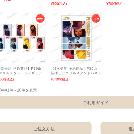
¥600
(税込)
～
¥700
(税込)
～
3次受注 予約商品】P30th
【3次受注 予約商品】P30th
クリルスタンドフィギュア
箔押しアクリルスタンドパネル
,600
(税込)
¥3,300
(税込)
0件中1件～10件を表示
ご利用ガイド
ご注文方法
返