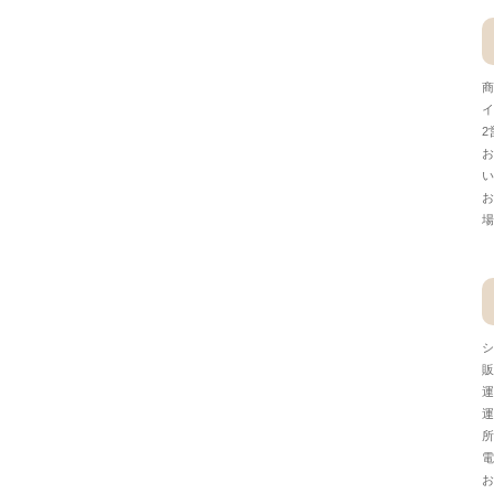
商
イ
2
お
い
お
場
シ
販
運
運
所
電