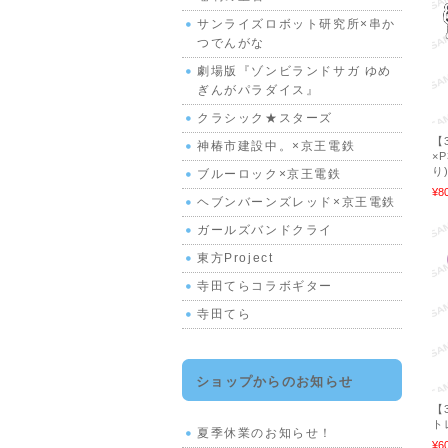
サンライズロボット研究所×串か
つでんがな
劇場版『ゾンビランドサガ ゆめ
ぎんがパラダイス』
クラシック★スターズ
【
神椿市建設中。×京王電鉄
×
り
ブルーロック×京王電鉄
¥8
ヘブンバーンズレッド×京王電鉄
ガールズバンドクライ
東方Project
寺田てらコラボギター
寺田てら
ショップからのお知らせ
【
ト
夏季休業のお知らせ！
¥6