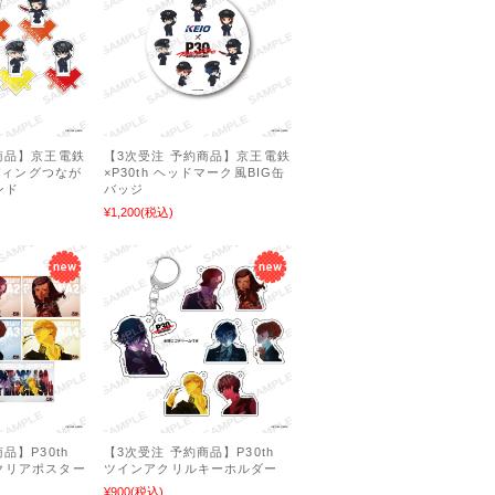
商品】京王電鉄
【3次受注 予約商品】京王電鉄
ーディングつなが
×P30th ヘッドマーク風BIG缶
ンド
バッジ
¥1,200
(税込)
品】P30th
【3次受注 予約商品】P30th
クリアポスター
ツインアクリルキーホルダー
¥900
(税込)