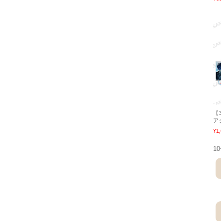
【
ア
¥1
1