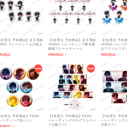
3次受注 予約商品】京王電鉄
【3次受注 予約商品】京王電鉄
【3次受注 予約
P30th フレークシール(7枚入
×P30th トレーディング駅名看
×P30th トレ
)
板風プレートチャーム
るアクリルスタ
00
(税込)
¥900
(税込)
～
¥800
(税込)
～
3次受注 予約商品】P30th
【3次受注 予約商品】P30th
【3次受注 予約商
レーディング缶バッジ
トレーディングホログラムカー
トレーディング
ド(2枚入り)
(2枚入り)
00
(税込)
～