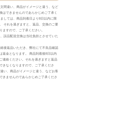
注文間違い、商品がイメージと違う、など
換はできませんのであらかじめご了承く
しましては、商品到着日より8日以内に限
。 それを過ぎますと、返品、交換のご要
りますので、ご了承ください。
換、誤品配送交換は当社負担とさせていた
連絡後返品いただき、弊社にて不良品確認
は返金となります。 商品到着後8日以内
ご連絡ください。それを過ぎますと返品
できなくなりますので、ご了承くださ
間違い、商品がイメージと違う、などお客
できませんのであらかじめご了承くださ