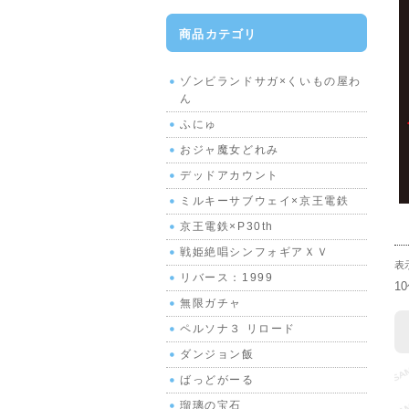
商品カテゴリ
ゾンビランドサガ×くいもの屋わ
ん
ふにゅ
おジャ魔女どれみ
デッドアカウント
ミルキーサブウェイ×京王電鉄
京王電鉄×P30th
戦姫絶唱シンフォギアＸＶ
表
リバース：1999
1
無限ガチャ
ペルソナ３ リロード
ダンジョン飯
ばっどがーる
瑠璃の宝石