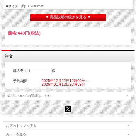
■サイズ：約100×100mm
■素材：紙
▼ 商品説明の続きを見る ▼
【ご注意】
※こちらの商品はご注文時にクレジットカード決済承認（課金）を行います。予め
ご了承ください。
価格:
440円
(税込)
※他の商品を一緒にご購入した場合もご注文時にカード決済承認（課金）を行いま
す。
※受注生産商品のため、お申込み後のキャンセルはできません。予めご了承くださ
い。
※他商品と一緒に購入した場合、予約商品と一緒に発送となります。
注文
©肉丸・芳文社／ばっどがーる製作委員会
購入数：
個
2025年12月22日12時00分～
予約期間:
2026年01月12日23時59分
返品についての詳細はこちら
お店のトップへ戻る
カートを見る