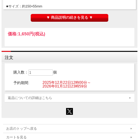
■サイズ：約150×55mm
■素材：アクリル
▼ 商品説明の続きを見る ▼
【ご注意】
※こちらの商品はご注文時にクレジットカード決済承認（課金）を行います。予め
ご了承ください。
価格:
1,650円
(税込)
※他の商品を一緒にご購入した場合もご注文時にカード決済承認（課金）を行いま
す。
※受注生産商品のため、お申込み後のキャンセルはできません。予めご了承くださ
い。
※他商品と一緒に購入した場合、予約商品と一緒に発送となります。
注文
©肉丸・芳文社／ばっどがーる製作委員会
購入数：
個
2025年12月22日12時00分～
予約期間:
2026年01月12日23時59分
返品についての詳細はこちら
お店のトップへ戻る
カートを見る