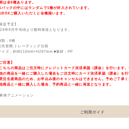
柄は全6種あります。
1パックの中にはランダムで1種が封入されています。
1BOXご購入いただくと全種揃います。
発送予定】
026年9月中旬頃より随時発送となります。
種類：6種
販売形態:トレーディング仕様
サイズ：約W210mm×H297mm ■素材：PP
ご注意】
こちらの商品はご注文時にクレジットカード決済承認（課金）を行います。
他の商品を一緒にご購入した場合もご注文時にカード決済承認（課金）を行
受注生産商品のため、お申込み後のキャンセルはできません。予めご了承く
他商品と一緒に購入した場合、予約商品と一緒に発送となります。
 東映アニメーション
ご利用ガイド