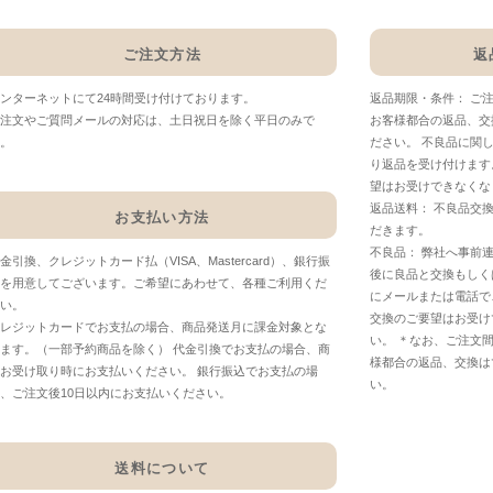
ご注文方法
返
ンターネットにて24時間受け付けております。
返品期限・条件： ご
注文やご質問メールの対応は、土日祝日を除く平日のみで
お客様都合の返品、交
。
ださい。 不良品に関
り返品を受け付けます
望はお受けできなくな
返品送料： 不良品交
お支払い方法
だきます。
不良品： 弊社へ事前
金引換、クレジットカード払（VISA、Mastercard）、銀行振
後に良品と交換もしく
を用意してございます。ご希望にあわせて、各種ご利用くだ
にメールまたは電話で
い。
交換のご要望はお受け
レジットカードでお支払の場合、商品発送月に課金対象とな
い。 ＊なお、ご注文
ます。（一部予約商品を除く） 代金引換でお支払の場合、商
様都合の返品、交換は
お受け取り時にお支払いください。 銀行振込でお支払の場
い。
、ご注文後10日以内にお支払いください。
送料について