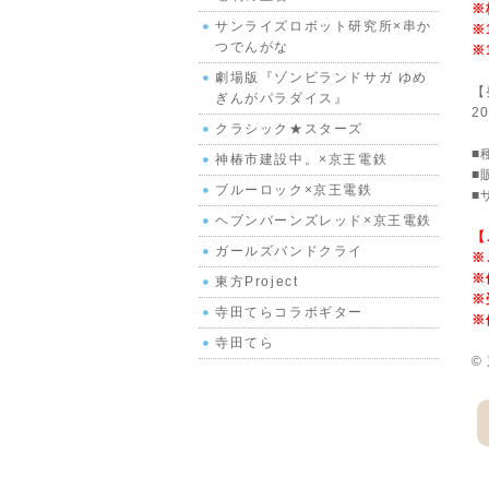
※
サンライズロボット研究所×串か
※
つでんがな
※
劇場版『ゾンビランドサガ ゆめ
【
ぎんがパラダイス』
2
クラシック★スターズ
■
神椿市建設中。×京王電鉄
■
ブルーロック×京王電鉄
■
ヘブンバーンズレッド×京王電鉄
【
ガールズバンドクライ
※
※
東方Project
※
寺田てらコラボギター
※
寺田てら
©