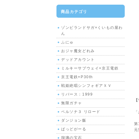
商品カテゴリ
ゾンビランドサガ×くいもの屋わ
ん
ふにゅ
おジャ魔女どれみ
デッドアカウント
ミルキーサブウェイ×京王電鉄
京王電鉄×P30th
戦姫絶唱シンフォギアＸＶ
リバース：1999
【
無限ガチャ
ペルソナ３ リロード
「
ダンジョン飯
第
ばっどがーる
元
瑠璃の宝石