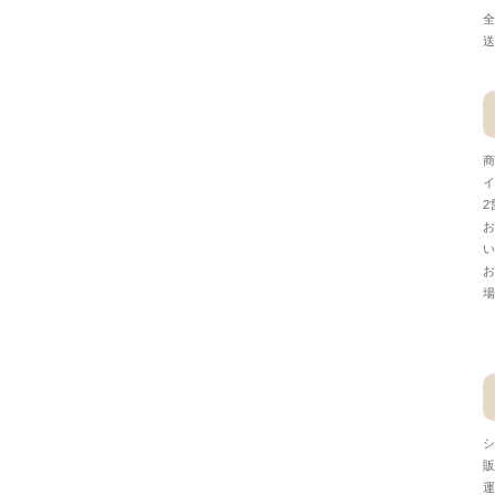
全
送
商
イ
2
お
い
お
場
シ
販
運