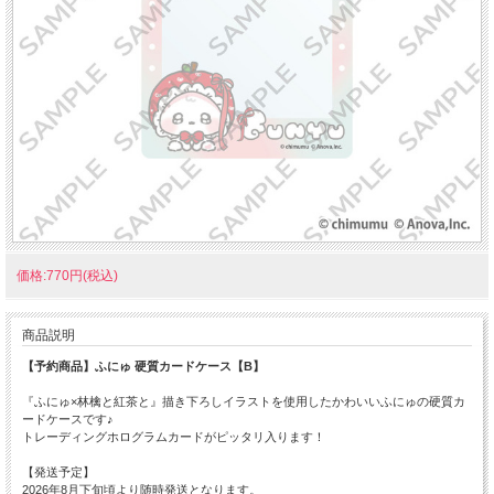
価格:770円(税込)
商品説明
【予約商品】ふにゅ 硬質カードケース【B】
『ふにゅ×林檎と紅茶と』描き下ろしイラストを使用したかわいいふにゅの硬質カ
ードケースです♪
トレーディングホログラムカードがピッタリ入ります！
【発送予定】
2026年8月下旬頃より随時発送となります。