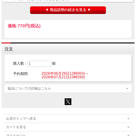
■種類：1種
▼ 商品説明の続きを見る ▼
■販売形態：オープン仕様
■サイズ：縦94mm×横66mm以内
■素材：PVC
価格:
770円
(税込)
【ご注意】
※こちらの商品はご注文時にクレジットカード決済承認（課金）を行います。予め
ご了承ください。
※他の商品を一緒にご購入した場合もご注文時にカード決済承認（課金）を行いま
注文
す。
※受注生産商品のため、お申込み後のキャンセルはできません。予めご了承くださ
い。
購入数：
個
※他商品と一緒に購入した場合、予約商品と一緒に発送となります。
2026年06月29日12時00分～
予約期間:
© chimumu © Anova,Inc.
2026年07月21日23時59分
返品についての詳細はこちら
お店のトップへ戻る
カートを見る
マイページへ