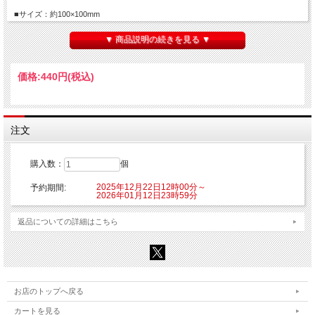
■サイズ：約100×100mm
■素材：紙
▼ 商品説明の続きを見る ▼
【ご注意】
※こちらの商品はご注文時にクレジットカード決済承認（課金）を行います。予め
ご了承ください。
価格:
440円
(税込)
※他の商品を一緒にご購入した場合もご注文時にカード決済承認（課金）を行いま
す。
※受注生産商品のため、お申込み後のキャンセルはできません。予めご了承くださ
い。
※他商品と一緒に購入した場合、予約商品と一緒に発送となります。
注文
©肉丸・芳文社／ばっどがーる製作委員会
購入数：
個
2025年12月22日12時00分～
予約期間:
2026年01月12日23時59分
返品についての詳細はこちら
お店のトップへ戻る
カートを見る