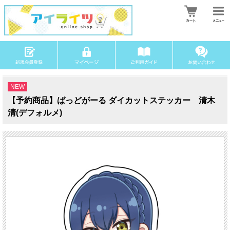
NEW
【予約商品】ばっどがーる ダイカットステッカー 清木
清(デフォルメ)