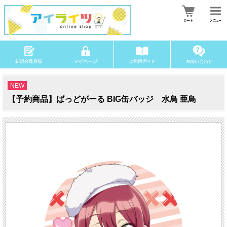
NEW
【予約商品】ばっどがーる BIG缶バッジ 水鳥 亜鳥