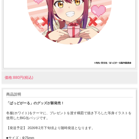
価格:880円(税込)
商品説明
「ばっどがーる」のグッズが新発売！
冬服(ホワイト)をテーマに、プレゼントを渡す構図で描き下ろした等身イラストを
使用したBIG缶バッジです。
【発送予定】 2026年2月下旬頃より随時発送となります。
■サイズ：Φ75mm