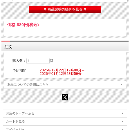
■素材：ブリキ
▼ 商品説明の続きを見る ▼
【ご注意】
※こちらの商品はご注文時にクレジットカード決済承認（課金）を行います。予め
ご了承ください。
価格:
880円
(税込)
※他の商品を一緒にご購入した場合もご注文時にカード決済承認（課金）を行いま
す。
※受注生産商品のため、お申込み後のキャンセルはできません。予めご了承くださ
い。
※他商品と一緒に購入した場合、予約商品と一緒に発送となります。
注文
©肉丸・芳文社／ばっどがーる製作委員会
購入数：
個
2025年12月22日12時00分～
予約期間:
2026年01月12日23時59分
返品についての詳細はこちら
お店のトップへ戻る
カートを見る
マイページへ