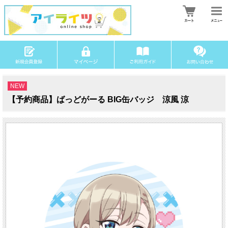
NEW
【予約商品】ばっどがーる BIG缶バッジ 涼風 涼