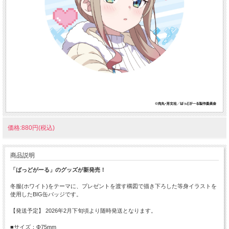
価格:880円(税込)
商品説明
「ばっどがーる」のグッズが新発売！
冬服(ホワイト)をテーマに、プレゼントを渡す構図で描き下ろした等身イラストを
使用したBIG缶バッジです。
【発送予定】 2026年2月下旬頃より随時発送となります。
■サイズ：Φ75mm