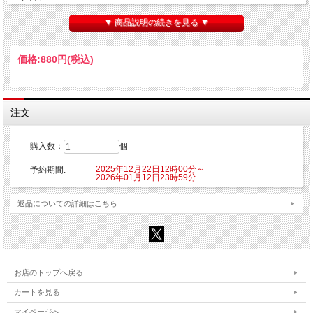
■素材：ブリキ
▼ 商品説明の続きを見る ▼
【ご注意】
※こちらの商品はご注文時にクレジットカード決済承認（課金）を行います。予め
ご了承ください。
価格:
880円
(税込)
※他の商品を一緒にご購入した場合もご注文時にカード決済承認（課金）を行いま
す。
※受注生産商品のため、お申込み後のキャンセルはできません。予めご了承くださ
い。
※他商品と一緒に購入した場合、予約商品と一緒に発送となります。
注文
©肉丸・芳文社／ばっどがーる製作委員会
購入数：
個
2025年12月22日12時00分～
予約期間:
2026年01月12日23時59分
返品についての詳細はこちら
お店のトップへ戻る
カートを見る
マイページへ