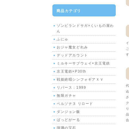
商品カテゴリ
ゾンビランドサガ×くいもの屋わ
ん
ふにゅ
イ
おジャ魔女どれみ
ご
す
デッドアカウント
ミルキーサブウェイ×京王電鉄
京王電鉄×P30th
戦姫絶唱シンフォギアＸＶ
代
リバース：1999
込
無限ガチャ
さ
ク
ペルソナ３ リロード
り
ダンジョン飯
品
ばっどがーる
合
瑠璃の宝石