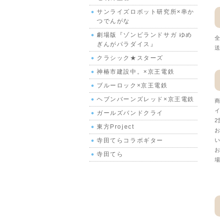
サンライズロボット研究所×串か
つでんがな
劇場版『ゾンビランドサガ ゆめ
全
ぎんがパラダイス』
送
クラシック★スターズ
神椿市建設中。×京王電鉄
ブルーロック×京王電鉄
ヘブンバーンズレッド×京王電鉄
商
イ
ガールズバンドクライ
2
東方Project
お
寺田てらコラボギター
い
お
寺田てら
場