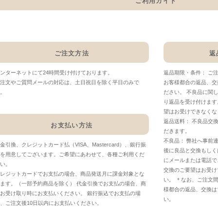
ご利用ガイド
ご注文方法
返
ンターネットにて24時間受け付けております。
返品期限・条件： ご
注文やご質問メールの対応は、土日祝日を除く平日のみで
お客様都合の返品、交
。
ださい。 不良品に関
り返品を受け付けます
望はお受けできなくな
返品送料： 不良品交
お支払い方法
だきます。
不良品： 弊社へ事前
金引換、クレジットカード払（VISA、Mastercard）、銀行振
後に良品と交換もしく
を用意してございます。ご希望にあわせて、各種ご利用くだ
にメールまたは電話で
い。
交換のご要望はお受け
レジットカードでお支払の場合、商品発送月に課金対象とな
い。 ＊なお、ご注文
ます。（一部予約商品を除く） 代金引換でお支払の場合、商
様都合の返品、交換は
お受け取り時にお支払いください。 銀行振込でお支払の場
い。
、ご注文後10日以内にお支払いください。