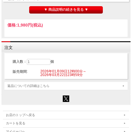
©九井諒子・KADOKAWA刊／「ダンジョン飯」製作委員会
▼ 商品説明の続きを見る ▼
価格:
1,980円
(税込)
注文
購入数：
個
2026年01月09日12時00分～
販売期間:
2026年03月22日23時59分
返品についての詳細はこちら
お店のトップへ戻る
カートを見る
マイページへ