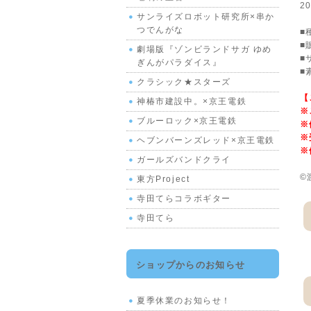
2
サンライズロボット研究所×串か
つでんがな
■
■
劇場版『ゾンビランドサガ ゆめ
■
ぎんがパラダイス』
■
クラシック★スターズ
【
神椿市建設中。×京王電鉄
※
ブルーロック×京王電鉄
※
※
ヘブンバーンズレッド×京王電鉄
※
ガールズバンドクライ
©
東方Project
寺田てらコラボギター
寺田てら
ショップからのお知らせ
夏季休業のお知らせ！