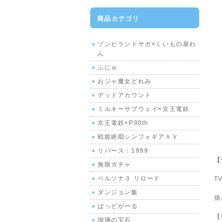
商品カテゴリ
ゾンビランドサガ×くいもの屋わ
ん
ふにゅ
おジャ魔女どれみ
デッドアカウント
ミルキーサブウェイ×京王電鉄
京王電鉄×P30th
戦姫絶唱シンフォギアＸＶ
リバース：1999
【
無限ガチャ
ペルソナ３ リロード
T
ダンジョン飯
描
ばっどがーる
【
瑠璃の宝石