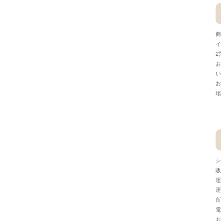
商
イ
2
お
い
お
場
シ
販
運
運
所
電