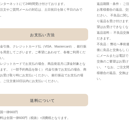
ンターネットにて24時間受け付けております。
返品期限・条件： ご
注文やご質問メールの対応は、土日祝日を除く平日のみで
お客様都合の返品、交
。
ださい。 不良品に関
り返品を受け付けます
望はお受けできなくな
返品送料： 不良品交
お支払い方法
だきます。
不良品： 弊社へ事前
金引換、クレジットカード払（VISA、Mastercard）、銀行振
後に良品と交換もしく
を用意してございます。ご希望にあわせて、各種ご利用くだ
にメールまたは電話で
い。
交換のご要望はお受け
レジットカードでお支払の場合、商品発送月に課金対象とな
い。 ＊なお、ご注文
ます。（一部予約商品を除く） 代金引換でお支払の場合、商
様都合の返品、交換は
お受け取り時にお支払いください。 銀行振込でお支払の場
い。
、ご注文後10日以内にお支払いください。
送料について
国一律660円
料は全国一律600円（税抜）+消費税となります。