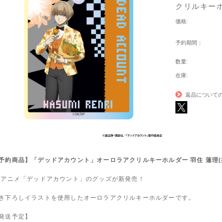
クリルキーホ
価格:
予約期間：
数量:
在庫:
返品について
予約商品】「デッドアカウント」オーロラアクリルキーホルダー 羽住 蓮理(
Vアニメ「デッドアカウント」のグッズが新発売！
き下ろしイラストを使用したオーロラアクリルキーホルダーです。
発送予定】