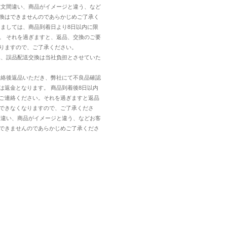
注文間違い、商品がイメージと違う、など
換はできませんのであらかじめご了承く
しましては、商品到着日より8日以内に限
。 それを過ぎますと、返品、交換のご要
りますので、ご了承ください。
換、誤品配送交換は当社負担とさせていた
連絡後返品いただき、弊社にて不良品確認
は返金となります。 商品到着後8日以内
ご連絡ください。それを過ぎますと返品
できなくなりますので、ご了承くださ
間違い、商品がイメージと違う、などお客
できませんのであらかじめご了承くださ