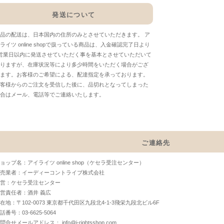
発送について
品の配送は、日本国内の住所のみとさせていただきます。 ア
ライツ online shopで扱っている商品は、入金確認完了日より
営業日以内に発送させていただく事を基本とさせていただいて
りますが、在庫状況等により多少時間をいただく場合がござ
ます。お客様のご希望による、配達指定を承っております。
客様からのご注文を受信した後に、品切れとなってしまった
合はメール、電話等でご連絡いたします。
ご連絡先
ョップ名：アイライツ online shop（ケセラ受注センター）
売業者：イーディーコントライブ株式会社
営：ケセラ受注センター
営責任者：酒井 義広
在地：〒102-0073 東京都千代田区九段北4-1-3飛栄九段北ビル6F
話番号：03-6625-5064
お問合せメールアドレス：
info@i-rightsshop.com