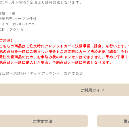
026年6月下旬頃予定頃より随時発送となります。
種類：1種
販売形態:オープン仕様
サイズ：約70×70mm
素材：アクリル
ご注意】
こちらの商品はご注文時にクレジットカード決済承認（課金）を行います。
他の商品を一緒にご購入した場合もご注文時にカード決済承認（課金）を行
受注生産商品のため、お申込み後のキャンセルはできません。予めご了承く
他商品と一緒に購入した場合、予約商品と一緒に発送となります。
渡辺静・講談社/「デッドアカウント」製作委員会
ご利用ガイド
ご注文方法
返