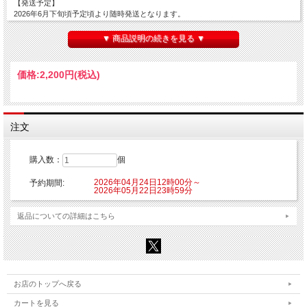
【発送予定】
2026年6月下旬頃予定頃より随時発送となります。
■種類：1種
▼ 商品説明の続きを見る ▼
■販売形態:オープン仕様
■サイズ：約340×840mm
■素材：ポリエステル、綿
価格:
2,200円
(税込)
【ご注意】
※こちらの商品はご注文時にクレジットカード決済承認（課金）を行います。予め
ご了承ください。
※他の商品を一緒にご購入した場合もご注文時にカード決済承認（課金）を行いま
注文
す。
※受注生産商品のため、お申込み後のキャンセルはできません。予めご了承くださ
い。
購入数：
個
※他商品と一緒に購入した場合、予約商品と一緒に発送となります。
2026年04月24日12時00分～
予約期間:
©渡辺静・講談社/「デッドアカウント」製作委員会
2026年05月22日23時59分
返品についての詳細はこちら
お店のトップへ戻る
カートを見る