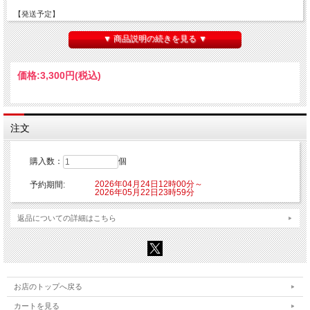
【発送予定】
2026年6月下旬頃予定頃より随時発送となります。
▼ 商品説明の続きを見る ▼
■種類：1種
■販売形態:オープン仕様
■サイズ：約270×130mm
価格:
3,300円
(税込)
■素材：アクリル
【ご注意】
※こちらの商品はご注文時にクレジットカード決済承認（課金）を行います。予め
ご了承ください。
注文
※他の商品を一緒にご購入した場合もご注文時にカード決済承認（課金）を行いま
す。
※受注生産商品のため、お申込み後のキャンセルはできません。予めご了承くださ
購入数：
個
い。
※他商品と一緒に購入した場合、予約商品と一緒に発送となります。
2026年04月24日12時00分～
予約期間:
2026年05月22日23時59分
©渡辺静・講談社/「デッドアカウント」製作委員会
返品についての詳細はこちら
お店のトップへ戻る
カートを見る