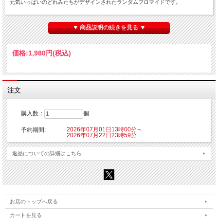
元気いっぱいのどれみたちがデザインされたランダムブロマイドです。
※柄は全6種あります。
※1パックの中にはランダムで1種が封入されています。
▼ 商品説明の続きを見る ▼
※1BOXご購入いただくと全種揃います。
【発送予定】
価格:
1,980円
(税込)
2026年9月中旬頃より随時発送となります。
■種類：6種
■販売形態:トレーディング仕様
■サイズ：約W89mm×H127mm
注文
■素材：紙
【ご注意】
購入数：
個
※こちらの商品はご注文時にクレジットカード決済承認（課金）を行います。予め
ご了承ください。
2026年07月01日13時00分～
予約期間:
※他の商品を一緒にご購入した場合もご注文時にカード決済承認（課金）を行いま
2026年07月22日23時59分
す。
※受注生産商品のため、お申込み後のキャンセルはできません。予めご了承くださ
返品についての詳細はこちら
い。
※他商品と一緒に購入した場合、予約商品と一緒に発送となります。
© 東映アニメーション
お店のトップへ戻る
カートを見る