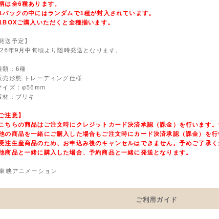
柄は全6種あります。
1パックの中にはランダムで1種が封入されています。
1BOXご購入いただくと全種揃います。
発送予定】
026年9月中旬頃より随時発送となります。
種類：6種
販売形態:トレーディング仕様
サイズ：φ56mm
素材：ブリキ
ご注意】
こちらの商品はご注文時にクレジットカード決済承認（課金）を行います。
他の商品を一緒にご購入した場合もご注文時にカード決済承認（課金）を行
受注生産商品のため、お申込み後のキャンセルはできません。予めご了承く
他商品と一緒に購入した場合、予約商品と一緒に発送となります。
 東映アニメーション
ご利用ガイド