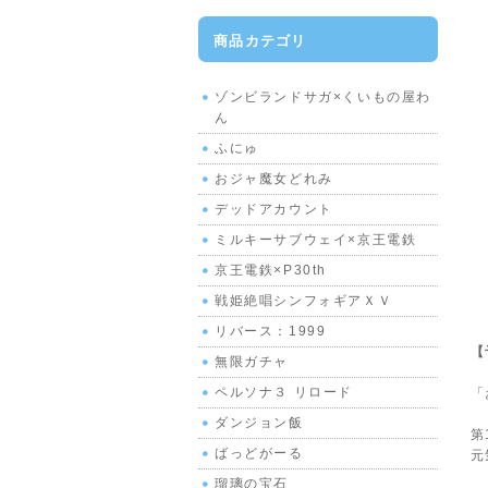
商品カテゴリ
ゾンビランドサガ×くいもの屋わ
ん
ふにゅ
おジャ魔女どれみ
デッドアカウント
ミルキーサブウェイ×京王電鉄
京王電鉄×P30th
戦姫絶唱シンフォギアＸＶ
リバース：1999
【
無限ガチャ
ペルソナ３ リロード
「
ダンジョン飯
第
ばっどがーる
元
瑠璃の宝石