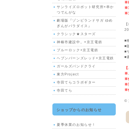
※
サンライズロボット研究所×串か
※
つでんがな
※
劇場版『ゾンビランドサガ ゆめ
【
ぎんがパラダイス』
2
クラシック★スターズ
■
神椿市建設中。×京王電鉄
■
ブルーロック×京王電鉄
■
■
ヘブンバーンズレッド×京王電鉄
ガールズバンドクライ
【
※
東方Project
※
寺田てらコラボギター
※
※
寺田てら
©
ショップからのお知らせ
夏季休業のお知らせ！