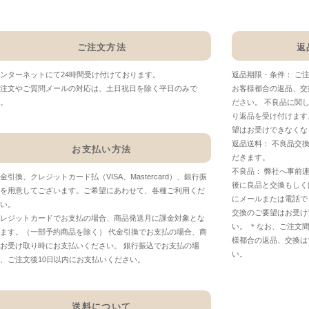
ご注文方法
返
ンターネットにて24時間受け付けております。
返品期限・条件： ご
注文やご質問メールの対応は、土日祝日を除く平日のみで
お客様都合の返品、交
。
ださい。 不良品に関
り返品を受け付けます
望はお受けできなくな
返品送料： 不良品交
お支払い方法
だきます。
不良品： 弊社へ事前
金引換、クレジットカード払（VISA、Mastercard）、銀行振
後に良品と交換もしく
を用意してございます。ご希望にあわせて、各種ご利用くだ
にメールまたは電話で
い。
交換のご要望はお受け
レジットカードでお支払の場合、商品発送月に課金対象とな
い。 ＊なお、ご注文
ます。（一部予約商品を除く） 代金引換でお支払の場合、商
様都合の返品、交換は
お受け取り時にお支払いください。 銀行振込でお支払の場
い。
、ご注文後10日以内にお支払いください。
送料について