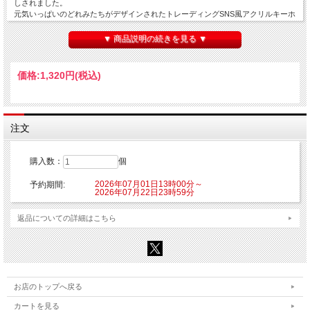
しされました。
元気いっぱいのどれみたちがデザインされたトレーディングSNS風アクリルキーホ
ルダーです。
▼ 商品説明の続きを見る ▼
※柄は全6種あります。
※1パックの中にはランダムで1種が封入されています。
※ランダム商品のため、6個購入しても全種揃わない場合があります。
価格:
1,320円
(税込)
また、同じ絵柄が複数出る場合もございます。予めご了承ください。
【発送予定】
2026年9月中旬頃より随時発送となります。
注文
■種類：6種
■販売形態:トレーディング仕様
■サイズ：約W85mm×H108mm
購入数：
個
■素材：アクリル
2026年07月01日13時00分～
予約期間:
【ご注意】
2026年07月22日23時59分
※こちらの商品はご注文時にクレジットカード決済承認（課金）を行います。予め
ご了承ください。
返品についての詳細はこちら
※他の商品を一緒にご購入した場合もご注文時にカード決済承認（課金）を行いま
す。
※受注生産商品のため、お申込み後のキャンセルはできません。予めご了承くださ
い。
※他商品と一緒に購入した場合、予約商品と一緒に発送となります。
お店のトップへ戻る
© 東映アニメーション
カートを見る