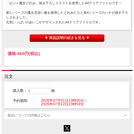
「おジャ魔女どれみ」描き下ろしイラストを使用したA4クリアファイルです！
第1シリーズの魔女見習い服を着用したどれみたちと第4シリーズのハナが描き下ろ
しされました。
元気いっぱいのあいこがデザインされたA4クリアファイルです。
【発送予定】
2026年9月中旬頃より随時発送となります。
▼ 商品説明の続きを見る ▼
■種類：1種
■販売形態：オープン仕様
価格:
660円
(税込)
■サイズ：約W220mm×H310mm
■素材：PP
【ご注意】
※こちらの商品はご注文時にクレジットカード決済承認（課金）を行います。予め
注文
ご了承ください。
※他の商品を一緒にご購入した場合もご注文時にカード決済承認（課金）を行いま
す。
購入数：
個
※受注生産商品のため、お申込み後のキャンセルはできません。予めご了承くださ
い。
2026年07月01日13時00分～
予約期間:
※他商品と一緒に購入した場合、予約商品と一緒に発送となります。
2026年07月22日23時59分
© 東映アニメーション
返品についての詳細はこちら