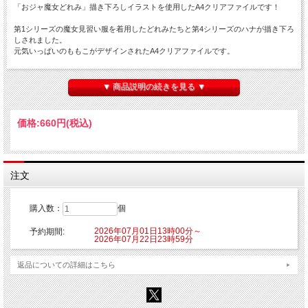
「おジャ魔女どれみ」描き下ろしイラストを使用したA4クリアファイルです！
第1シリーズの魔女見習い服を着用したどれみたちと第4シリーズのハナが描き下ろ
しされました。
元気いっぱいのももこがデザインされたA4クリアファイルです。
【発送予定】
2026年9月中旬頃より随時発送となります。
▼ 商品説明の続きを見る ▼
■種類：1種
■販売形態：オープン仕様
価格:
660円
(税込)
■サイズ：約W220mm×H310mm
■素材：PP
【ご注意】
※こちらの商品はご注文時にクレジットカード決済承認（課金）を行います。予め
注文
ご了承ください。
※他の商品を一緒にご購入した場合もご注文時にカード決済承認（課金）を行いま
す。
購入数：
個
※受注生産商品のため、お申込み後のキャンセルはできません。予めご了承くださ
い。
2026年07月01日13時00分～
予約期間:
※他商品と一緒に購入した場合、予約商品と一緒に発送となります。
2026年07月22日23時59分
© 東映アニメーション
返品についての詳細はこちら