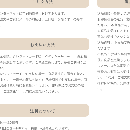
ご注文方法
返
ンターネットにて24時間受け付けております。
返品期限・条件： ご
注文やご質問メールの対応は、土日祝日を除く平日のみで
お客様都合の返品、交
。
ださい。 不良品に関
り返品を受け付けます
望はお受けできなくな
返品送料： 不良品交
お支払い方法
だきます。
不良品： 弊社へ事前
金引換、クレジットカード払（VISA、Mastercard）、銀行振
後に良品と交換もしく
を用意してございます。ご希望にあわせて、各種ご利用くだ
にメールまたは電話で
い。
交換のご要望はお受け
レジットカードでお支払の場合、商品発送月に課金対象とな
い。 ＊なお、ご注文
ます。（一部予約商品を除く） 代金引換でお支払の場合、商
様都合の返品、交換は
お受け取り時にお支払いください。 銀行振込でお支払の場
い。
、ご注文後10日以内にお支払いください。
送料について
国一律660円
料は全国一律600円（税抜）+消費税となります。