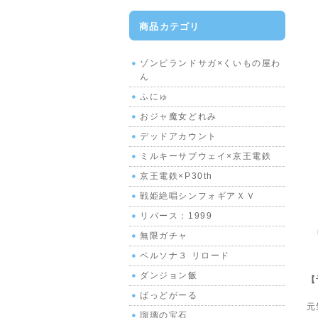
商品カテゴリ
ゾンビランドサガ×くいもの屋わ
ん
ふにゅ
おジャ魔女どれみ
デッドアカウント
ミルキーサブウェイ×京王電鉄
京王電鉄×P30th
戦姫絶唱シンフォギアＸＶ
リバース：1999
無限ガチャ
ペルソナ３ リロード
ダンジョン飯
【
ばっどがーる
元
瑠璃の宝石