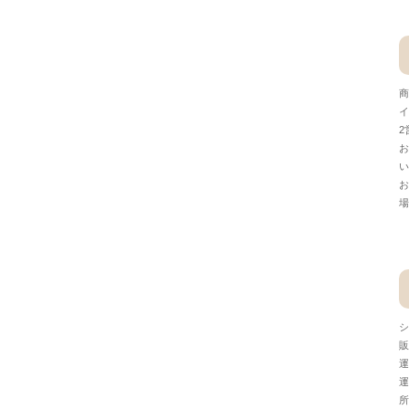
商
イ
2
お
い
お
場
シ
販
運
運
所