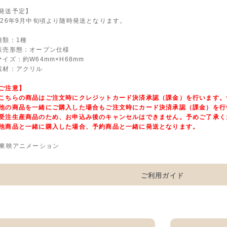
発送予定】
026年9月中旬頃より随時発送となります。
種類：1種
販売形態：オープン仕様
サイズ：約W64mm×H68mm
素材：アクリル
ご注意】
こちらの商品はご注文時にクレジットカード決済承認（課金）を行います。
他の商品を一緒にご購入した場合もご注文時にカード決済承認（課金）を行
受注生産商品のため、お申込み後のキャンセルはできません。予めご了承く
他商品と一緒に購入した場合、予約商品と一緒に発送となります。
 東映アニメーション
ご利用ガイド