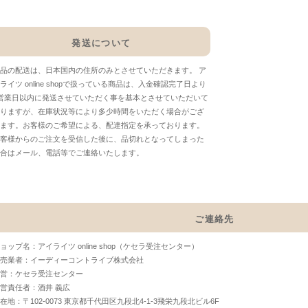
発送について
品の配送は、日本国内の住所のみとさせていただきます。 ア
ライツ online shopで扱っている商品は、入金確認完了日より
営業日以内に発送させていただく事を基本とさせていただいて
りますが、在庫状況等により多少時間をいただく場合がござ
ます。お客様のご希望による、配達指定を承っております。
客様からのご注文を受信した後に、品切れとなってしまった
合はメール、電話等でご連絡いたします。
ご連絡先
ョップ名：アイライツ online shop（ケセラ受注センター）
売業者：イーディーコントライブ株式会社
営：ケセラ受注センター
営責任者：酒井 義広
在地：〒102-0073 東京都千代田区九段北4-1-3飛栄九段北ビル6F