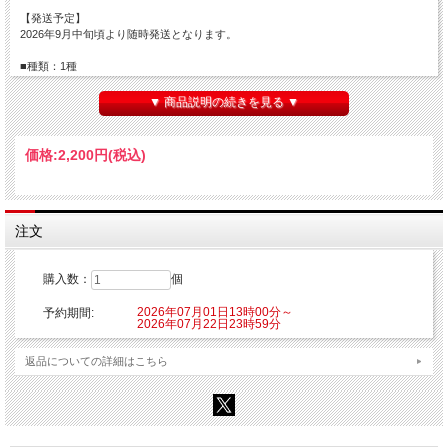
【発送予定】
2026年9月中旬頃より随時発送となります。
■種類：1種
■販売形態：オープン仕様
■サイズ：約120×150mm(チェーン部分含む)
▼ 商品説明の続きを見る ▼
■素材：アクリル、ポリエステル
【ご注意】
価格:
2,200円
(税込)
※こちらの商品はご注文時にクレジットカード決済承認（課金）を行います。予め
ご了承ください。
※他の商品を一緒にご購入した場合もご注文時にカード決済承認（課金）を行いま
す。
※受注生産商品のため、お申込み後のキャンセルはできません。予めご了承くださ
注文
い。
※他商品と一緒に購入した場合、予約商品と一緒に発送となります。
購入数：
個
© 東映アニメーション
2026年07月01日13時00分～
予約期間:
2026年07月22日23時59分
返品についての詳細はこちら