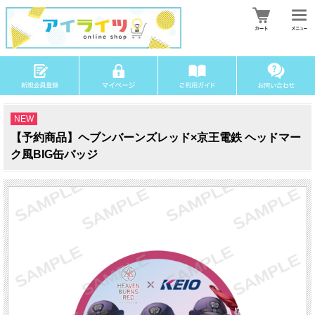
NEW
【予約商品】ヘブンバーンズレッド×京王電鉄 ヘッドマー
ク風BIG缶バッジ