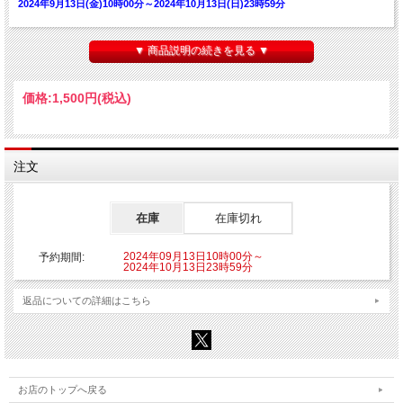
2024年9月13日(金)10時00分～2024年10月13日(日)23時59分
【発送予定】
2024年12月上旬頃予定頃より随時発送となります。
▼ 商品説明の続きを見る ▼
■種類：1種
■販売形態:オープン仕様
価格:
1,500円
(税込)
■サイズ：φ150mm
■素材：缶バッジ上下パーツ：ブリキ
安全ピン：鉄
ラミネート：PP
印刷紙：紙
注文
裏面スタンド部分：合紙
【ご注意】
在庫
在庫切れ
※こちらの商品はご注文時にクレジットカード決済承認（課金）を行います。予め
ご了承ください。
※他の商品を一緒にご購入した場合もご注文時にカード決済承認（課金）を行いま
2024年09月13日10時00分～
予約期間:
す。
2024年10月13日23時59分
※受注生産商品のため、お申込み後のキャンセルはできません。予めご了承くださ
い。
返品についての詳細はこちら
※他商品と一緒に購入した場合、予約商品と一緒に発送となります。
©WFS Developed by WRIGHT FLYER STUDIOS ©VISUAL ARTS/Key
お店のトップへ戻る