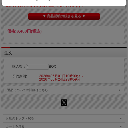
※柄は全8種あります。
※1パックの中にはランダムで1種が封入されています。
※1BOXご購入いただくと全種揃います。
▼ 商品説明の続きを見る ▼
【販売期間】
2026年5月1日(金)10時00分～2026年5月24日(日)23時59分
価格:
6,400円
(税込)
【発送予定】
2026年7月中旬頃予定頃より随時発送となります。
■種類：8種
■販売形態:トレーディング仕様
注文
■サイズ：約55mm×70mm
■素材：アクリル
購入数：
BOX
【ご注意】
※こちらの商品はご注文時にクレジットカード決済承認（課金）を行います。予め
2026年05月01日10時00分～
予約期間:
ご了承ください。
2026年05月24日23時59分
※他の商品を一緒にご購入した場合もご注文時にカード決済承認（課金）を行いま
す。
返品についての詳細はこちら
※受注生産商品のため、お申込み後のキャンセルはできません。予めご了承くださ
い。
※他商品と一緒に購入した場合、予約商品と一緒に発送となります。
©亀山陽平／タイタン工業
お店のトップへ戻る
カートを見る