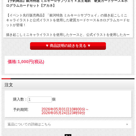
【予約商品】銀河特急 ミルキー☆サブウェイ × 京王電鉄 硬質カードケース＆ホ
ログラムカードセット【アカネ】
【イベント先行販売商品】「銀河特急 ミルキー☆サブウェイ」の描き起こしミニ
キャライラストと公式イラストを使用した硬質カードケース＆ホログラムカードセ
ットが登場！
描き起こしミニキャライラストを使用したケースと、公式イラストを使用したカー
ドがセットになった商品です。
▼ 商品説明の続きを見る ▼
【販売期間】
2026年5月1日(金)10時00分～2026年5月24日(日)23時59分
価格:
1,000円
(税込)
【発送予定】
2026年7月中旬頃予定頃より随時発送となります。
■種類：1種
■販売形態:オープン仕様
注文
■サイズ：カードケース 約100mm×70mm
カード 約84mm×52mm
■素材：カードケース 硬質塩化ビニル(PVC)
購入数：
個
カード 紙
2026年05月01日10時00分～
予約期間:
【ご注意】
2026年05月24日23時59分
※こちらの商品はご注文時にクレジットカード決済承認（課金）を行います。予め
ご了承ください。
返品についての詳細はこちら
※他の商品を一緒にご購入した場合もご注文時にカード決済承認（課金）を行いま
す。