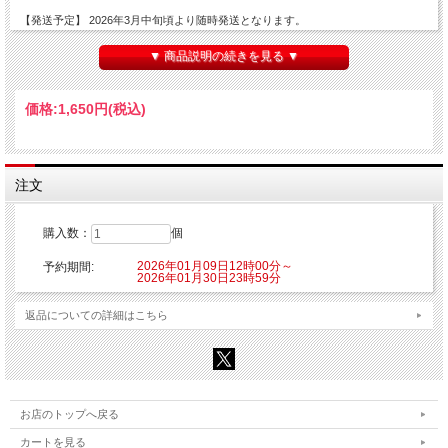
【発送予定】 2026年3月中旬頃より随時発送となります。
■サイズ：約110×150mm
▼ 商品説明の続きを見る ▼
■素材：アクリル
【ご注意】
価格:
1,650円
(税込)
※こちらの商品はご注文時にクレジットカード決済承認（課金）を行います。予め
ご了承ください。
※他の商品を一緒にご購入した場合もご注文時にカード決済承認（課金）を行いま
す。
※受注生産商品のため、お申込み後のキャンセルはできません。予めご了承くださ
注文
い。
※他商品と一緒に購入した場合、予約商品と一緒に発送となります。
購入数：
個
©明鏡シスイ･ホビージャパン／無限ガチャ製作委員会
2026年01月09日12時00分～
予約期間:
2026年01月30日23時59分
返品についての詳細はこちら
お店のトップへ戻る
カートを見る