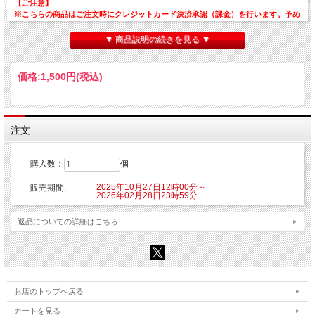
【ご注意】
※こちらの商品はご注文時にクレジットカード決済承認（課金）を行います。予め
ご了承ください。
※他の商品を一緒にご購入した場合もご注文時にカード決済承認（課金）を行いま
▼ 商品説明の続きを見る ▼
す。
※受注生産商品のため、お申込み後のキャンセルはできません。予めご了承くださ
い。
価格:
1,500円
(税込)
※他商品と一緒に購入した場合、予約商品と一緒に発送となります。
©創通・サンライズ
注文
購入数：
個
2025年10月27日12時00分～
販売期間:
2026年02月28日23時59分
返品についての詳細はこちら
お店のトップへ戻る
カートを見る