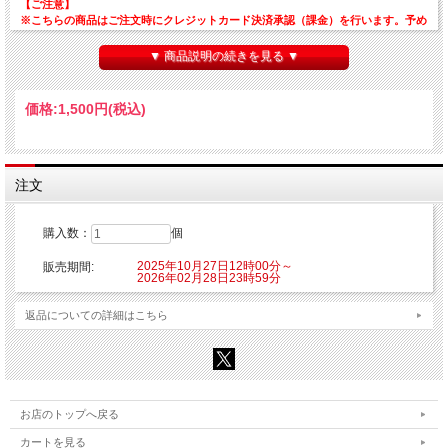
【ご注意】
※こちらの商品はご注文時にクレジットカード決済承認（課金）を行います。予め
ご了承ください。
※他の商品を一緒にご購入した場合もご注文時にカード決済承認（課金）を行いま
▼ 商品説明の続きを見る ▼
す。
※受注生産商品のため、お申込み後のキャンセルはできません。予めご了承くださ
い。
価格:
1,500円
(税込)
※他商品と一緒に購入した場合、予約商品と一緒に発送となります。
©創通・サンライズ
注文
購入数：
個
2025年10月27日12時00分～
販売期間:
2026年02月28日23時59分
返品についての詳細はこちら
お店のトップへ戻る
カートを見る