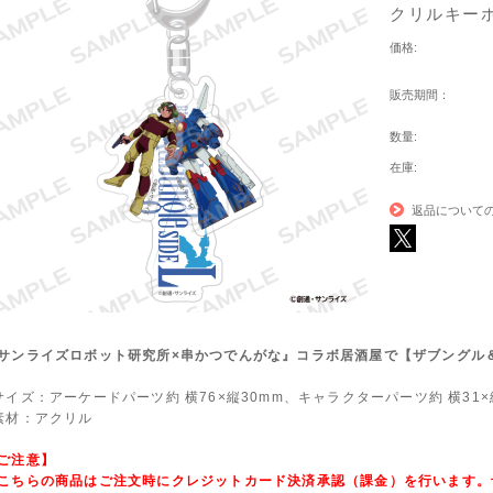
クリルキー
価格:
販売期間：
数量:
在庫:
返品について
サンライズロボット研究所×串かつでんがな』コラボ居酒屋で【ザブングル
サイズ：アーケードパーツ約 横76×縦30mm、キャラクターパーツ約 横31×
素材：アクリル
ご注意】
こちらの商品はご注文時にクレジットカード決済承認（課金）を行います。