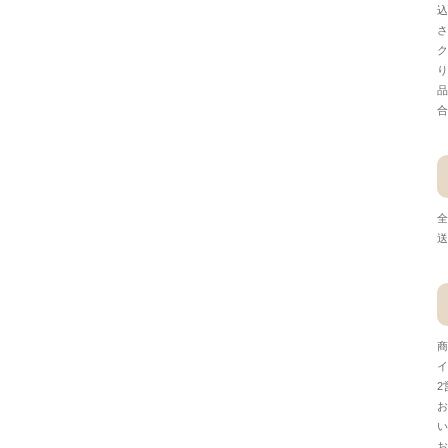
込
さ
ク
り
品
合
全
送
商
イ
2
お
い
お