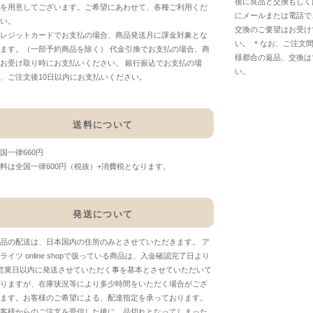
後に良品と交換もしく
を用意してございます。ご希望にあわせて、各種ご利用くだ
にメールまたは電話で
い。
交換のご要望はお受け
レジットカードでお支払の場合、商品発送月に課金対象とな
い。 ＊なお、ご注文
ます。（一部予約商品を除く） 代金引換でお支払の場合、商
様都合の返品、交換は
お受け取り時にお支払いください。 銀行振込でお支払の場
い。
、ご注文後10日以内にお支払いください。
送料について
国一律660円
料は全国一律600円（税抜）+消費税となります。
発送について
品の配送は、日本国内の住所のみとさせていただきます。 ア
ライツ online shopで扱っている商品は、入金確認完了日より
営業日以内に発送させていただく事を基本とさせていただいて
りますが、在庫状況等により多少時間をいただく場合がござ
ます。お客様のご希望による、配達指定を承っております。
客様からのご注文を受信した後に、品切れとなってしまった