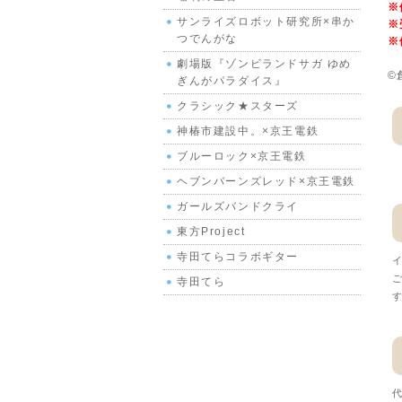
※
サンライズロボット研究所×串か
※
つでんがな
※
劇場版『ゾンビランドサガ ゆめ
©
ぎんがパラダイス』
クラシック★スターズ
神椿市建設中。×京王電鉄
ブルーロック×京王電鉄
ヘブンバーンズレッド×京王電鉄
ガールズバンドクライ
東方Project
寺田てらコラボギター
イ
ご
寺田てら
す
代