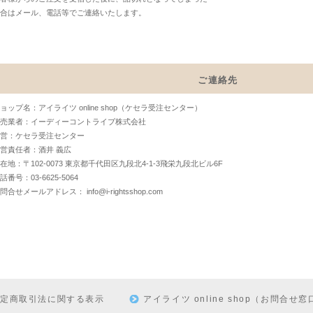
合はメール、電話等でご連絡いたします。
ご連絡先
ョップ名：アイライツ online shop（ケセラ受注センター）
売業者：イーディーコントライブ株式会社
営：ケセラ受注センター
営責任者：酒井 義広
在地：〒102-0073 東京都千代田区九段北4-1-3飛栄九段北ビル6F
話番号：03-6625-5064
お問合せメールアドレス：
info@i-rightsshop.com
特定商取引法に関する表示
アイライツ online shop（お問合せ窓