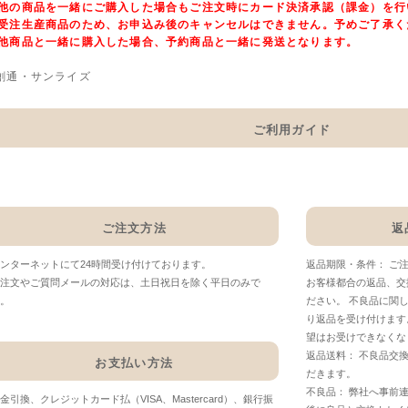
他の商品を一緒にご購入した場合もご注文時にカード決済承認（課金）を行
受注生産商品のため、お申込み後のキャンセルはできません。予めご了承く
他商品と一緒に購入した場合、予約商品と一緒に発送となります。
創通・サンライズ
ご利用ガイド
ご注文方法
返
ンターネットにて24時間受け付けております。
返品期限・条件： ご
注文やご質問メールの対応は、土日祝日を除く平日のみで
お客様都合の返品、交
。
ださい。 不良品に関
り返品を受け付けます
望はお受けできなくな
返品送料： 不良品交
お支払い方法
だきます。
不良品： 弊社へ事前
金引換、クレジットカード払（VISA、Mastercard）、銀行振