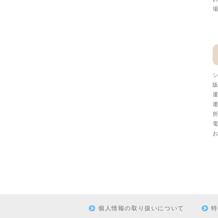
場
シ
販
運
運
所
電
個人情報の取り扱いについて