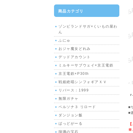
商品カテゴリ
ゾンビランドサガ×くいもの屋わ
ん
ふにゅ
おジャ魔女どれみ
デッドアカウント
ミルキーサブウェイ×京王電鉄
京王電鉄×P30th
戦姫絶唱シンフォギアＸＶ
リバース：1999
『
無限ガチャ
ペルソナ３ リロード
■
■
ダンジョン飯
ばっどがーる
【
※
瑠璃の宝石