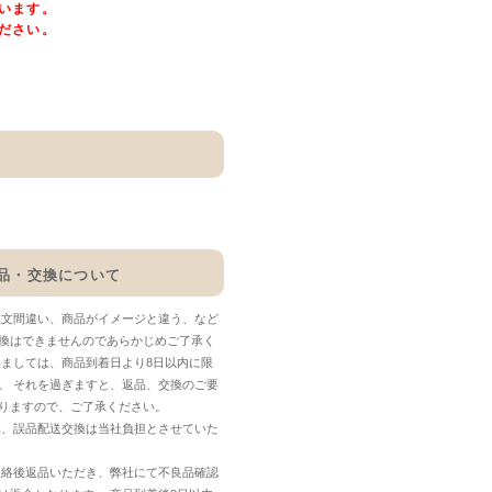
います。
ださい。
品・交換について
注文間違い、商品がイメージと違う、など
換はできませんのであらかじめご了承く
しましては、商品到着日より8日以内に限
。 それを過ぎますと、返品、交換のご要
りますので、ご了承ください。
換、誤品配送交換は当社負担とさせていた
連絡後返品いただき、弊社にて不良品確認