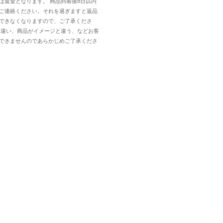
は返金となります。 商品到着後8日以内
ご連絡ください。それを過ぎますと返品
できなくなりますので、ご了承くださ
間違い、商品がイメージと違う、などお客
できませんのであらかじめご了承くださ