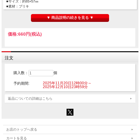
■サイズ：約65×57㎜
■素材：ブリキ
【ご注意】
▼ 商品説明の続きを見る ▼
※こちらの商品はご注文時にクレジットカード決済承認（課金）を行います。予め
ご了承ください。
※他の商品を一緒にご購入した場合もご注文時にカード決済承認（課金）を行いま
価格:
660円
(税込)
す。
※受注生産商品のため、お申込み後のキャンセルはできません。予めご了承くださ
い。
※他商品と一緒に購入した場合、予約商品と一緒に発送となります。
注文
©2025 渋谷圭一郎/KADOKAWA/「瑠璃の宝石」製作委員会
購入数：
個
2025年11月20日12時00分～
予約期間:
2025年12月10日23時59分
返品についての詳細はこちら
お店のトップへ戻る
カートを見る