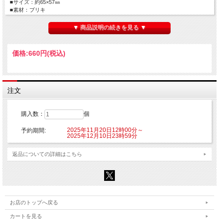
■サイズ：約65×57㎜
■素材：ブリキ
【ご注意】
▼ 商品説明の続きを見る ▼
※こちらの商品はご注文時にクレジットカード決済承認（課金）を行います。予め
ご了承ください。
※他の商品を一緒にご購入した場合もご注文時にカード決済承認（課金）を行いま
価格:
660円
(税込)
す。
※受注生産商品のため、お申込み後のキャンセルはできません。予めご了承くださ
い。
※他商品と一緒に購入した場合、予約商品と一緒に発送となります。
注文
©2025 渋谷圭一郎/KADOKAWA/「瑠璃の宝石」製作委員会
購入数：
個
2025年11月20日12時00分～
予約期間:
2025年12月10日23時59分
返品についての詳細はこちら
お店のトップへ戻る
カートを見る