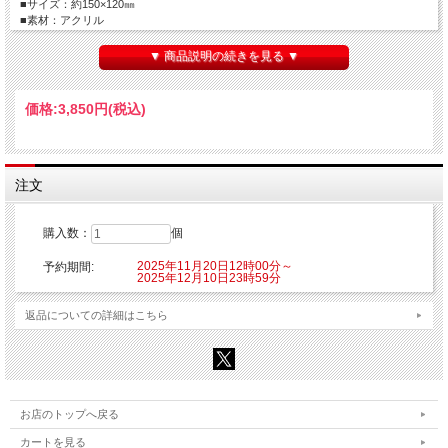
■サイズ：約150×120㎜
■素材：アクリル
【ご注意】
▼ 商品説明の続きを見る ▼
※こちらの商品はご注文時にクレジットカード決済承認（課金）を行います。予め
ご了承ください。
※他の商品を一緒にご購入した場合もご注文時にカード決済承認（課金）を行いま
価格:
3,850円
(税込)
す。
※受注生産商品のため、お申込み後のキャンセルはできません。予めご了承くださ
い。
※他商品と一緒に購入した場合、予約商品と一緒に発送となります。
注文
©2025 渋谷圭一郎/KADOKAWA/「瑠璃の宝石」製作委員会
購入数：
個
2025年11月20日12時00分～
予約期間:
2025年12月10日23時59分
返品についての詳細はこちら
お店のトップへ戻る
カートを見る