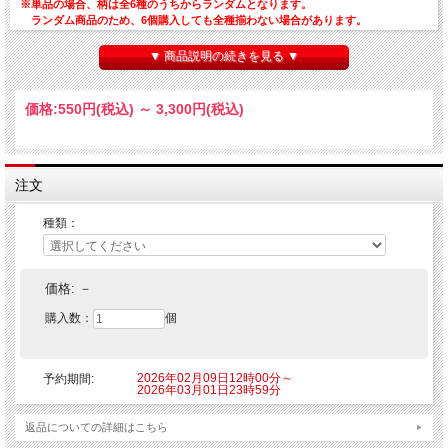
※単品の場合、柄は全6種のうちからランダムとなります。
ランダム商品のため、6個購入しても全種揃わない場合があります。
また、同じ絵柄が複数出る場合もございます。予めご了承ください。
▼ 商品説明の続きを見る ▼
【発送予定】 2026年4月中旬頃より随時発送となります。
■サイズ：φ56mm
価格:
550円
(税込)
～
3,300円
(税込)
■素材：本体(上下パーツ)ブリキ／安全ピン 鉄(Niメッキ)
【ご注意】
※こちらの商品はご注文時にクレジットカード決済承認（課金）を行います。予め
ご了承ください。
注文
※他の商品を一緒にご購入した場合もご注文時にカード決済承認（課金）を行いま
す。
種類：
※受注生産商品のため、お申込み後のキャンセルはできません。予めご了承くださ
い。
※他商品と一緒に購入した場合、予約商品と一緒に発送となります。
価格:
－
©Project シンフォギアＸＶ
購入数：
個
2026年02月09日12時00分～
予約期間:
2026年03月01日23時59分
返品についての詳細はこちら