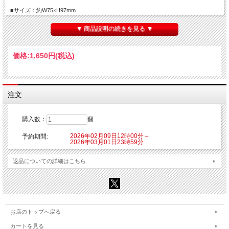
■サイズ：約W75×H97mm
■素材：アクリル
▼ 商品説明の続きを見る ▼
【ご注意】
※こちらの商品はご注文時にクレジットカード決済承認（課金）を行います。予め
ご了承ください。
価格:
1,650円
(税込)
※他の商品を一緒にご購入した場合もご注文時にカード決済承認（課金）を行いま
す。
※受注生産商品のため、お申込み後のキャンセルはできません。予めご了承くださ
い。
※他商品と一緒に購入した場合、予約商品と一緒に発送となります。
注文
©Project シンフォギアＸＶ
購入数：
個
2026年02月09日12時00分～
予約期間:
2026年03月01日23時59分
返品についての詳細はこちら
お店のトップへ戻る
カートを見る