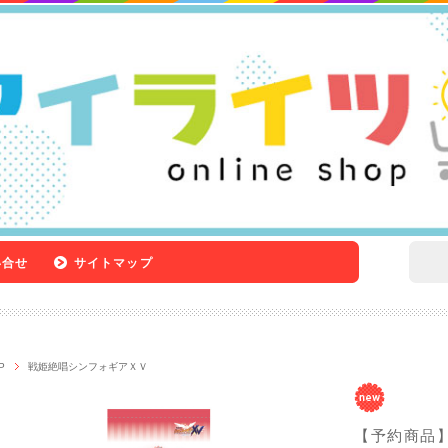
い合せ
サイトマップ
P
戦姫絶唱シンフォギアＸＶ
【予約商品】