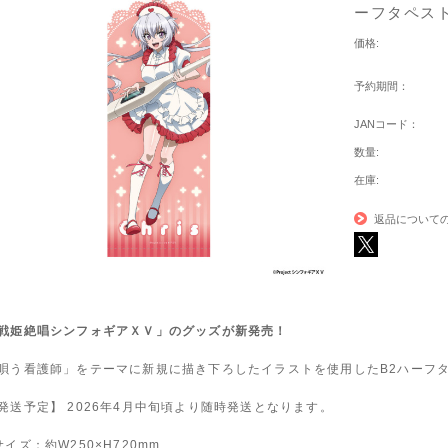
ーフタペス
価格:
予約期間：
JANコード：
数量:
在庫:
返品について
戦姫絶唱シンフォギアＸＶ」のグッズが新発売！
唄う看護師」をテーマに新規に描き下ろしたイラストを使用したB2ハーフ
発送予定】 2026年4月中旬頃より随時発送となります。
サイズ：約W250×H720mm