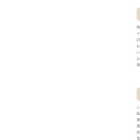
商
イ
2
お
い
お
場
シ
販
運
運
所
電