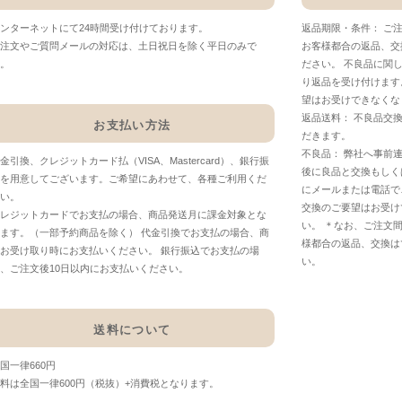
ンターネットにて24時間受け付けております。
返品期限・条件： ご
注文やご質問メールの対応は、土日祝日を除く平日のみで
お客様都合の返品、交
。
ださい。 不良品に関
り返品を受け付けます
望はお受けできなくな
返品送料： 不良品交
お支払い方法
だきます。
不良品： 弊社へ事前
金引換、クレジットカード払（VISA、Mastercard）、銀行振
後に良品と交換もしく
を用意してございます。ご希望にあわせて、各種ご利用くだ
にメールまたは電話で
い。
交換のご要望はお受け
レジットカードでお支払の場合、商品発送月に課金対象とな
い。 ＊なお、ご注文
ます。（一部予約商品を除く） 代金引換でお支払の場合、商
様都合の返品、交換は
お受け取り時にお支払いください。 銀行振込でお支払の場
い。
、ご注文後10日以内にお支払いください。
送料について
国一律660円
料は全国一律600円（税抜）+消費税となります。