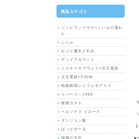
商品カテゴリ
ゾンビランドサガ×くいもの屋わ
ん
ふにゅ
おジャ魔女どれみ
デッドアカウント
ミルキーサブウェイ×京王電鉄
京王電鉄×P30th
戦姫絶唱シンフォギアＸＶ
リバース：1999
「
無限ガチャ
ペルソナ３ リロード
「
ダンジョン飯
【
ばっどがーる
瑠璃の宝石
■