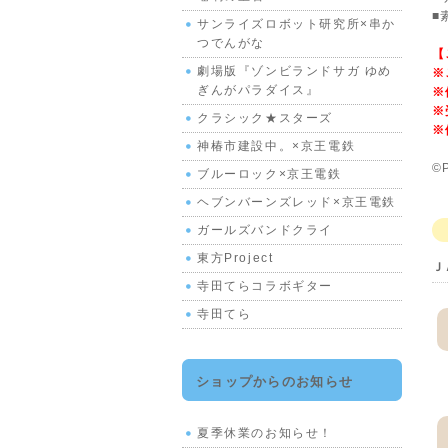
■
サンライズロボット研究所×串か
つでんがな
【
劇場版『ゾンビランドサガ ゆめ
※
ぎんがパラダイス』
※
※
クラシック★スターズ
※
神椿市建設中。×京王電鉄
©
ブルーロック×京王電鉄
ヘブンバーンズレッド×京王電鉄
ガールズバンドクライ
東方Project
Ｊ
寺田てらコラボギター
寺田てら
ショップからのお知らせ
夏季休業のお知らせ！