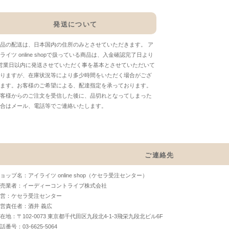
発送について
品の配送は、日本国内の住所のみとさせていただきます。 ア
ライツ online shopで扱っている商品は、入金確認完了日より
営業日以内に発送させていただく事を基本とさせていただいて
りますが、在庫状況等により多少時間をいただく場合がござ
ます。お客様のご希望による、配達指定を承っております。
客様からのご注文を受信した後に、品切れとなってしまった
合はメール、電話等でご連絡いたします。
ご連絡先
ョップ名：アイライツ online shop（ケセラ受注センター）
売業者：イーディーコントライブ株式会社
営：ケセラ受注センター
営責任者：酒井 義広
在地：〒102-0073 東京都千代田区九段北4-1-3飛栄九段北ビル6F
話番号：03-6625-5064