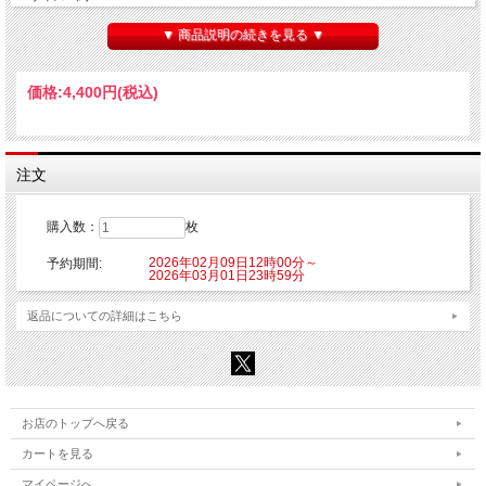
■素材：ポリエステル
▼ 商品説明の続きを見る ▼
【ご注意】
※こちらの商品はご注文時にクレジットカード決済承認（課金）を行います。予め
ご了承ください。
価格:
4,400円
(税込)
※他の商品を一緒にご購入した場合もご注文時にカード決済承認（課金）を行いま
す。
※受注生産商品のため、お申込み後のキャンセルはできません。予めご了承くださ
い。
※他商品と一緒に購入した場合、予約商品と一緒に発送となります。
注文
©Project シンフォギアＸＶ
購入数：
枚
2026年02月09日12時00分～
予約期間:
2026年03月01日23時59分
返品についての詳細はこちら
お店のトップへ戻る
カートを見る
マイページへ