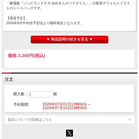
「劇場版『ゾンビランドサガ ゆめぎんがパラダイス』」の新規デフォルメイラス
トのトートバッグです。
【発送予定】
2026年8月中旬頃予定頃より随時発送となります。
■サイズ：約360×370×110㎜
■素材：綿
▼ 商品説明の続きを見る ▼
【ご注意】
※こちらの商品はご注文時にクレジットカード決済承認（課金）を行います。予め
価格:
3,300円
(税込)
ご了承ください。
※他の商品を一緒にご購入した場合もご注文時にカード決済承認（課金）を行いま
す。
※受注生産商品のため、お申込み後のキャンセルはできません。予めご了承くださ
い。
注文
※他商品と一緒に購入した場合、予約商品と一緒に発送となります。
©劇場版ゾンビランドサガ製作委員会
購入数：
個
2026年07月01日12時00分～
予約期間:
2026年07月15日23時59分
返品についての詳細はこちら